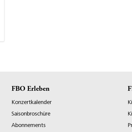
FBO Erleben
F
Konzertkalender
K
Saisonbroschüre
K
Abonnements
P