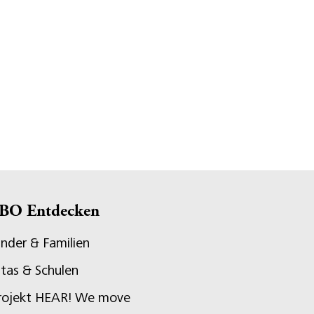
BO Entdecken
inder & Familien
itas & Schulen
rojekt HEAR! We move