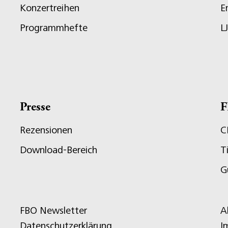
Konzertreihen
E
Programmhefte
L
Presse
F
Rezensionen
C
Download-Bereich
T
G
FBO Newsletter
A
Datenschutzerklärung
I