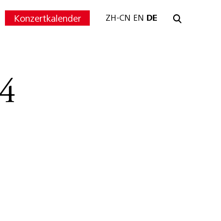
Konzertkalender
ZH-CN
EN
DE
4