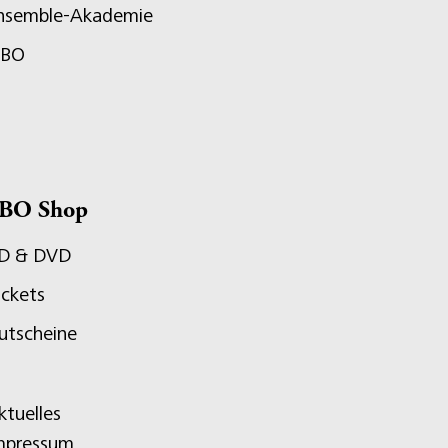
nsemble-Akademie
JBO
BO Shop
D & DVD
ickets
utscheine
ktuelles
mpressum