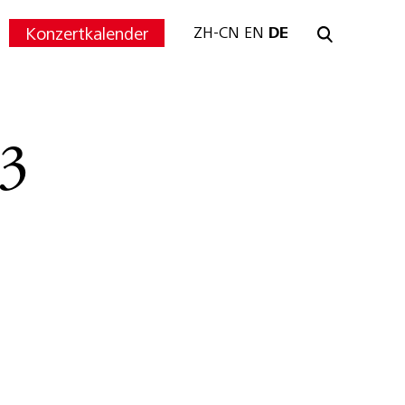
Konzertkalender
ZH-CN
EN
DE
3