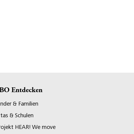
BO Entdecken
inder & Familien
itas & Schulen
rojekt HEAR! We move