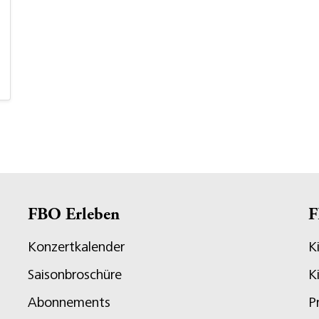
FBO Erleben
F
Konzertkalender
K
Saisonbroschüre
K
Abonnements
P