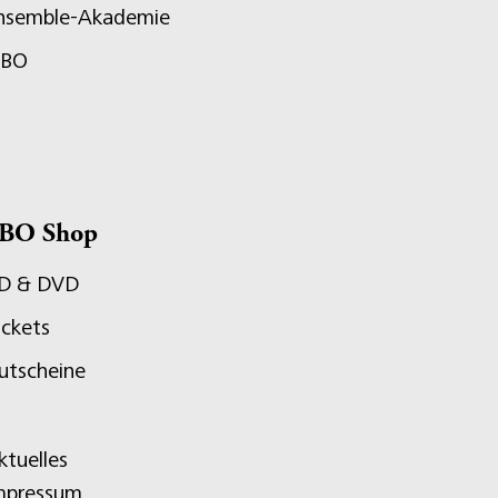
nsemble-Akademie
JBO
BO Shop
D & DVD
ickets
utscheine
ktuelles
mpressum