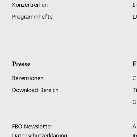
Konzertreihen
E
Programmhefte
L
Presse
F
Rezensionen
C
Download-Bereich
T
G
FBO Newsletter
A
Datenschutzerklärung
I