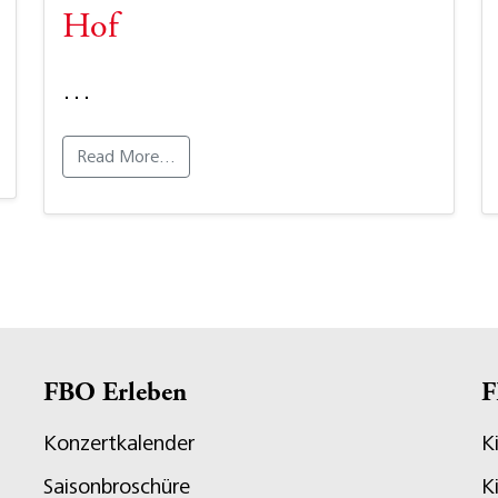
Hof
…
Read More…
FBO Erleben
F
Konzertkalender
K
Saisonbroschüre
K