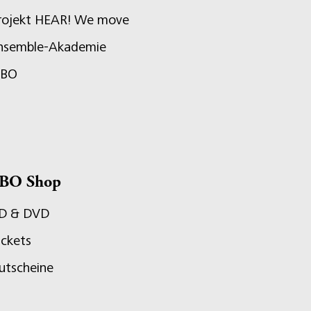
rojekt HEAR! We move
nsemble-Akademie
JBO
BO Shop
D & DVD
ickets
utscheine