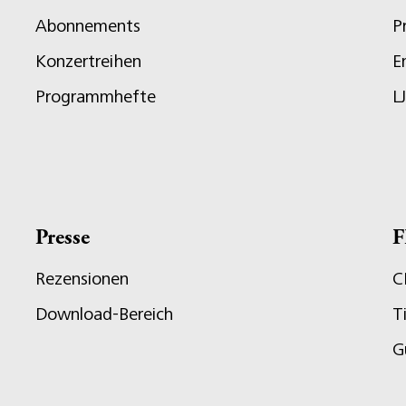
Abonnements
P
Konzertreihen
E
Programmhefte
L
Presse
F
Rezensionen
C
Download-Bereich
T
G