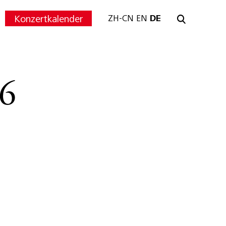
Konzertkalender
ZH-CN
EN
DE
6