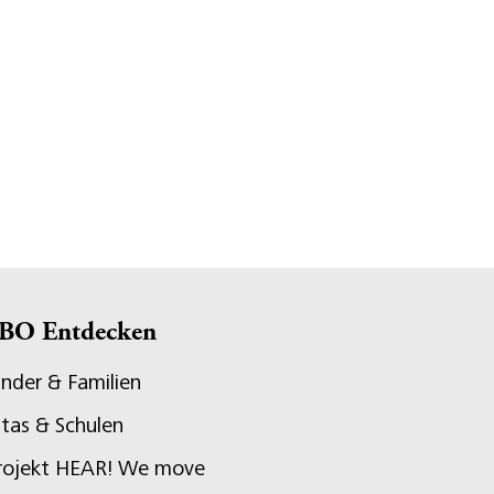
BO Entdecken
inder & Familien
itas & Schulen
rojekt HEAR! We move