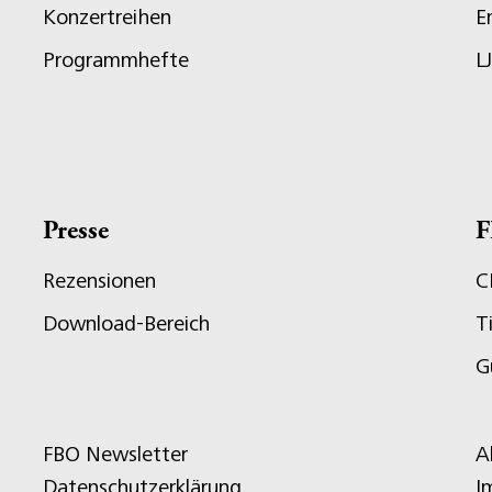
Konzertreihen
E
Programmhefte
L
Presse
F
Rezensionen
C
Download-Bereich
T
G
FBO Newsletter
A
Datenschutzerklärung
I