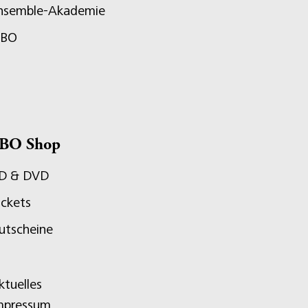
nsemble-Akademie
JBO
BO Shop
D & DVD
ickets
utscheine
ktuelles
mpressum