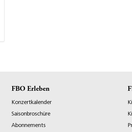
FBO Erleben
F
Konzertkalender
K
Saisonbroschüre
K
Abonnements
P