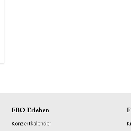
FBO Erleben
F
Konzertkalender
K