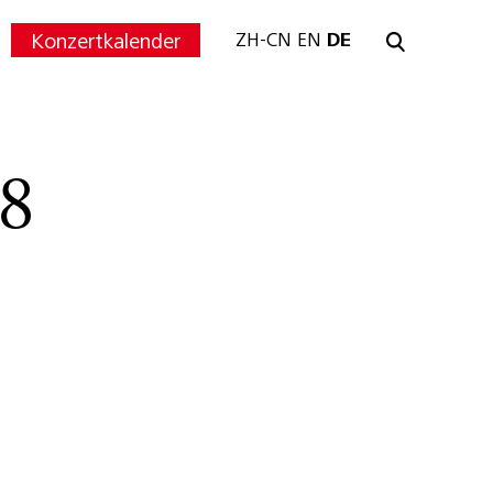
Konzertkalender
ZH-CN
EN
DE
8