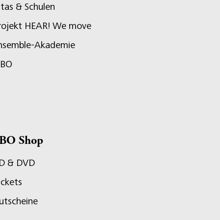
itas & Schulen
rojekt HEAR! We move
nsemble-Akademie
JBO
BO Shop
D & DVD
ickets
utscheine