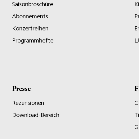
Saisonbroschüre
K
Abonnements
P
Konzertreihen
E
Programmhefte
L
Presse
F
Rezensionen
C
Download-Bereich
T
G