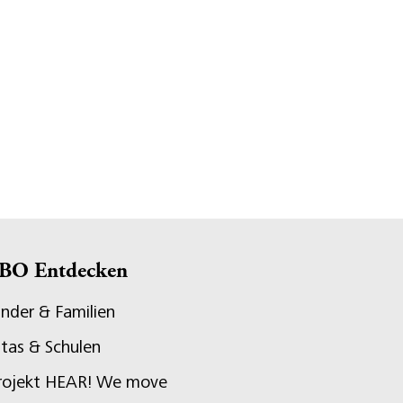
BO Entdecken
inder & Familien
itas & Schulen
rojekt HEAR! We move