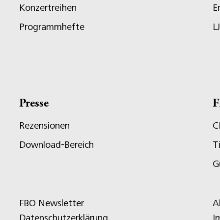
Konzertreihen
E
Programmhefte
L
Presse
F
Rezensionen
C
Download-Bereich
T
G
FBO Newsletter
A
Datenschutzerklärung
I