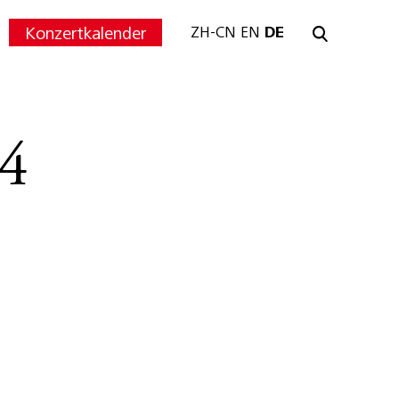
Konzertkalender
ZH-CN
EN
DE
4