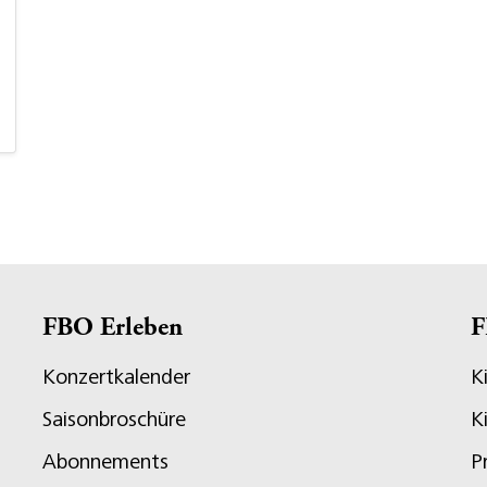
FBO Erleben
F
Konzertkalender
K
Saisonbroschüre
K
Abonnements
P