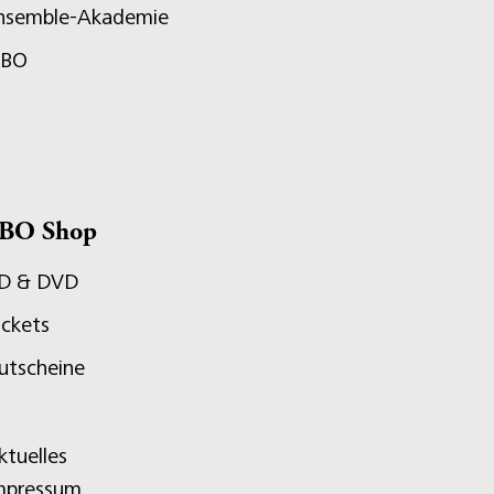
nsemble-Akademie
JBO
BO Shop
D & DVD
ickets
utscheine
ktuelles
mpressum