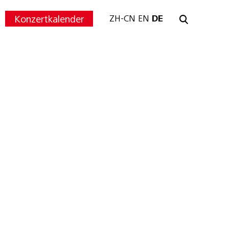
Konzertkalender
ZH-CN
EN
DE