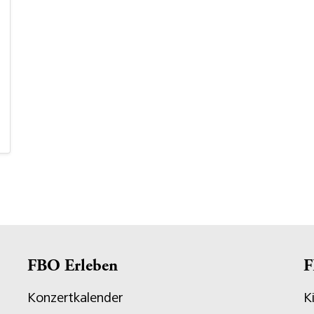
FBO Erleben
F
Konzertkalender
K