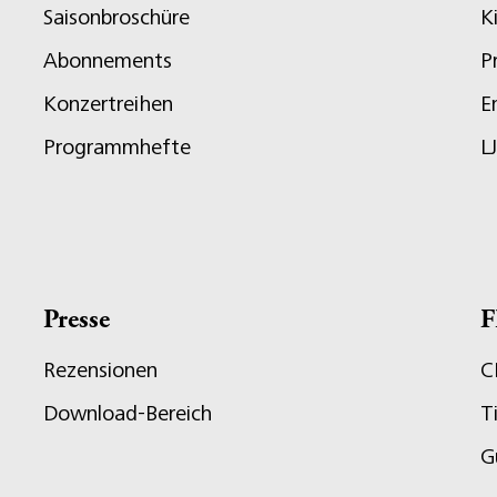
Saisonbroschüre
K
Abonnements
P
Konzertreihen
E
Programmhefte
L
Presse
F
Rezensionen
C
Download-Bereich
T
G