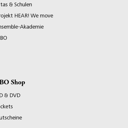
itas & Schulen
rojekt HEAR! We move
nsemble-Akademie
JBO
BO Shop
D & DVD
ickets
utscheine