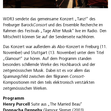
WDR3 sendete das gemeinsame Konzert „Tanz!“ des
Freiburger Barock
Consort
und des Ensemble Recherche im
Rahmen des Festivals „Tage Alter Musik“ live im Radio. Den
Mitschnitt können Sie auf der Senderseite nachhören.
Das Konzert war außerdem als Abo-Konzert in Freiburg (11.
November) und Stuttgart (13. November) unter dem Titel
„Glamour!“ zur hören. Auf dem Programm standen
besonders schillernde Werke des Hochbarock und der
zeitgenössischen Musik. Dabei ist es vor allem das
Spannungsfeld zwischen den filigranen
Consort
-
Kompositionen mit den teils elektronisch verstärkten
zeitgenössischen Werken.
Programm
Henry Purcell
Suite aus „The Married Beau“
Donnacha Dennehy
Glamour Sleeper (2003)